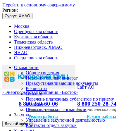
Перейти к основному содержимому
Регион:
Сургут, ХМАО
Москва
Оренбургская область
Курганская область
Тюменская область
Нижневартовск, ХМАО
ЯНАО
Свердловская область
О компании
Общие сведения
Исполнительный аппарат
Правоустанавливающие документы
Сайт АО
Реквизиты
«Энергосбытовая компания «Восток»
Отзывы
Перечень платежных субагентов по приему
8 800 250-60-06
8 800 250-28-74
платежей
для физических лиц
Пользовательское соглашение
для юридических лиц
Закупки
Режим работы
Режим работы
Управление закупочной деятельностью
Личный кабинет
Контакты отдела закупок
Клиентам