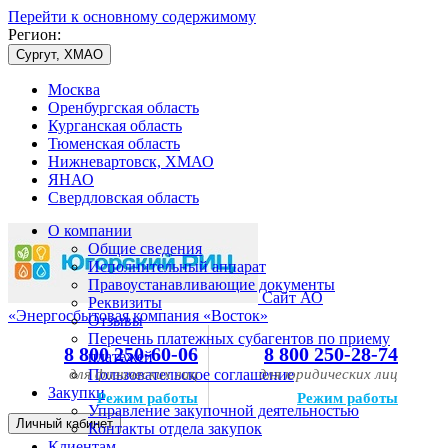
Перейти к основному содержимому
Регион:
Сургут, ХМАО
Москва
Оренбургская область
Курганская область
Тюменская область
Нижневартовск, ХМАО
ЯНАО
Свердловская область
О компании
Общие сведения
Исполнительный аппарат
Правоустанавливающие документы
Сайт АО
Реквизиты
«Энергосбытовая компания «Восток»
Отзывы
Перечень платежных субагентов по приему
8 800 250-60-06
8 800 250-28-74
платежей
для физических лиц
Пользовательское соглашение
для юридических лиц
Закупки
Режим работы
Режим работы
Управление закупочной деятельностью
Личный кабинет
Контакты отдела закупок
Клиентам