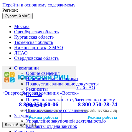
Перейти к основному содержимому
Регион:
Сургут, ХМАО
Москва
Оренбургская область
Курганская область
Тюменская область
Нижневартовск, ХМАО
ЯНАО
Свердловская область
О компании
Общие сведения
Исполнительный аппарат
Правоустанавливающие документы
Сайт АО
Реквизиты
«Энергосбытовая компания «Восток»
Отзывы
Перечень платежных субагентов по приему
8 800 250-60-06
8 800 250-28-74
платежей
для физических лиц
Пользовательское соглашение
для юридических лиц
Закупки
Режим работы
Режим работы
Управление закупочной деятельностью
Личный кабинет
Контакты отдела закупок
Клиентам