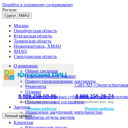
Перейти к основному содержимому
Регион:
Сургут, ХМАО
Москва
Оренбургская область
Курганская область
Тюменская область
Нижневартовск, ХМАО
ЯНАО
Свердловская область
О компании
Общие сведения
Исполнительный аппарат
Правоустанавливающие документы
Сайт АО «Энергосбытовая
Реквизиты
Отзывы
8 800 250-60-06
8 800 250-28-74
Перечень платежных субагентов по приему платеж
для физических лиц
Пользовательское соглашение
для юридических лиц
Закупки
Режим работы
Режим работы
Управление закупочной деятельностью
Личный кабинет
Контакты отдела закупок
Клиентам
Юридическим лицам