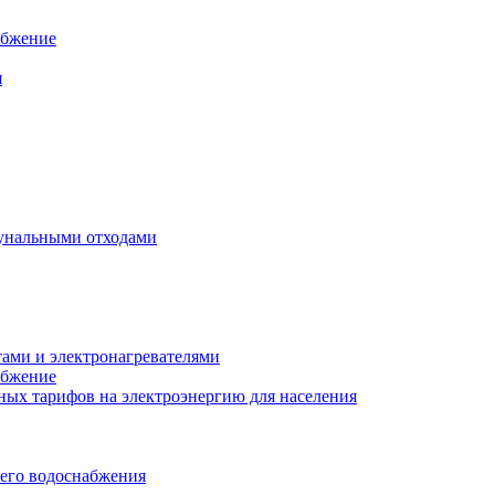
абжение
я
унальными отходами
тами и электронагревателями
абжение
ых тарифов на электроэнергию для населения
чего водоснабжения