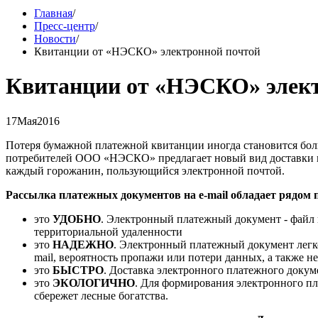
Главная
/
Пресс-центр
/
Новости
/
Квитанции от «НЭСКО» электронной почтой
Квитанции от «НЭСКО» элект
17
Мая
2016
Потеря бумажной платежной квитанции иногда становится боль
потребителей ООО «НЭСКО» предлагает новый вид доставки 
каждый горожанин, пользующийся электронной почтой.
Рассылка платежных документов на e-mail обладает рядом
это
УДОБНО
. Электронный платежный документ - файл 
территориальной удаленности
это
НАДЕЖНО
. Электронный платежный документ легко
mail, вероятность пропажи или потери данных, а также
это
БЫСТРО
. Доставка электронного платежного докуме
это
ЭКОЛОГИЧНО
. Для формирования электронного пл
сбережет лесные богатства.