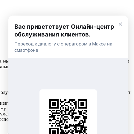
×
Вас приветствует Онлайн-центр
обслуживания клиентов.
Переход к диалогу с оператором в Максе на
смартфоне
за электроэнергию. В целях повышения качества обслуживания
ежный способ получения квитанций от «НЭСКО» может
получает постоянный доступ к информации вне зависимости от
иента. А главное, получая платежные документы на свой e-
уму
кументов в бумажном формате составляет порядка двух дней.
оспользовавшийся этой услугой внесет вклад в экологию -