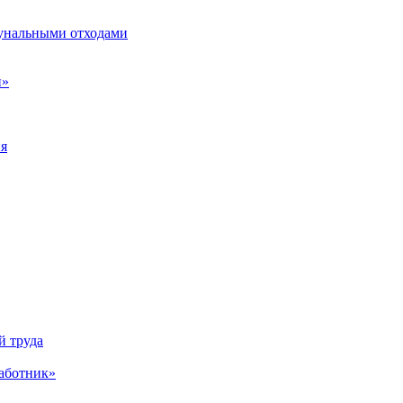
унальными отходами
н»
ия
й труда
аботник»