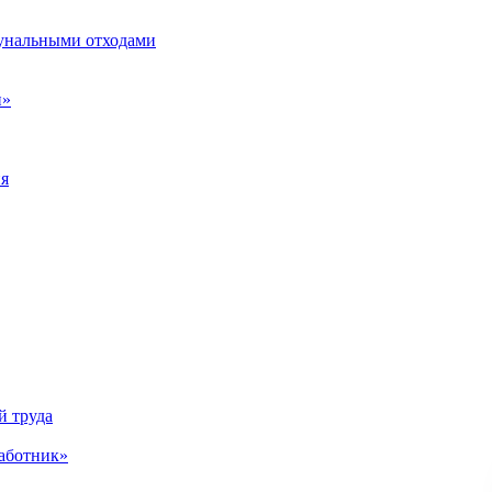
унальными отходами
н»
ия
й труда
аботник»