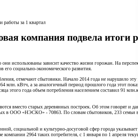
 работы за 1 квартал
вая компания подвела итоги р
вно они использованы зависит качество жизни горожан. На перс
ов его социально-экономического развития.
бления, отмечают сбытовики. Начало 2014 года не нарушило эту
4 млн. кВтч, а за аналогичный период прошлого года этот пока
сяца этого года объем потребления населением составил 91 млн.кВ
ются вместо старых деревянных построек. Об этом говорят и дан
ых в ООО «НЭСКО» - 70863. По словам сбытовиков, 233 семьи в 
енной, социальной и культурно-досуговой сфер города указыва
 компании 2964 таких потребителя, с 1 января по 1 апреля те