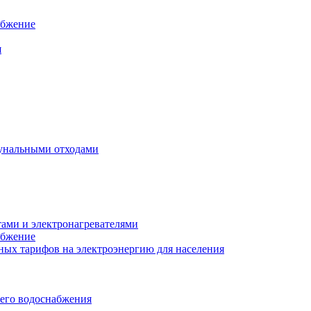
абжение
я
унальными отходами
тами и электронагревателями
абжение
ых тарифов на электроэнергию для населения
чего водоснабжения