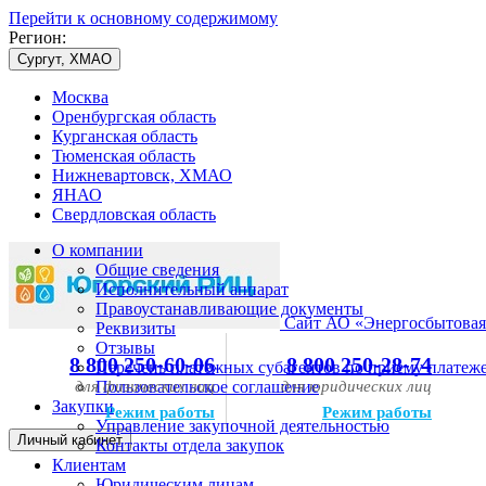
Перейти к основному содержимому
Регион:
Сургут, ХМАО
Москва
Оренбургская область
Курганская область
Тюменская область
Нижневартовск, ХМАО
ЯНАО
Свердловская область
О компании
Общие сведения
Исполнительный аппарат
Правоустанавливающие документы
Сайт АО «Энергосбытовая
Реквизиты
Отзывы
8 800 250-60-06
8 800 250-28-74
Перечень платежных субагентов по приему платеж
для физических лиц
Пользовательское соглашение
для юридических лиц
Закупки
Режим работы
Режим работы
Управление закупочной деятельностью
Личный кабинет
Контакты отдела закупок
Клиентам
Юридическим лицам