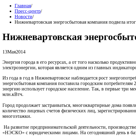
Главная
/
Пресс-центр
/
Новости
/
Нижневартовская энергосбытовая компания подвела итоги
Нижневартовская энергосбыто
13
Мая
2014
Энергия города в его ресурсах, а от того насколько продукти
электроэнергии, которая является одним из главных индикатор
Из года в год в Нижневартовске наблюдается рост энергопотре
энергосбытовая компания поставила городским потребителям 26
энергию использует городское население. Так, в первые три ме
млн.кВтч.
Город продолжает застраиваться, многоквартирные дома появля
количество лицевых счетов физических лиц, зарегистрированн
многоэтажки.
На развитие предпринимательской деятельности, производств
«НЭСКО» с юридическими лицами. На сегодняшний день в базе