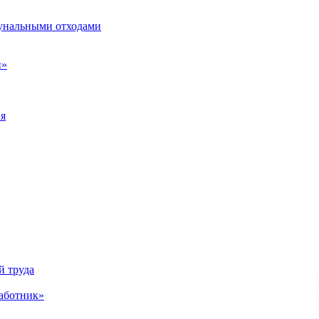
унальными отходами
н»
ия
й труда
аботник»