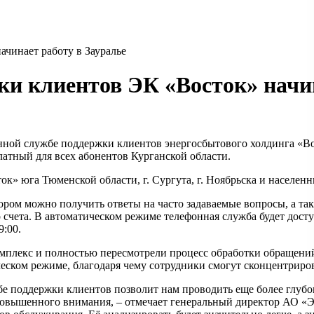
чинает работу в Зауралье
ки клиентов ЭК «Восток» начин
нной службе поддержки клиентов энергосбытового холдинга «Во
платный для всех абонентов Курганской области.
к» юга Тюменской области, г. Сургута, г. Ноябрьска и населен
ром можно получить ответы на часто задаваемые вопросы, а так
 счета. В автоматическом режиме телефонная служба будет досту
9:00.
плекс и полностью пересмотрели процесс обработки обращений 
ческом режиме, благодаря чему сотрудники смогут сконцентриро
е поддержки клиентов позволит нам проводить еще более глубо
повышенного внимания, – отмечает генеральный директор АО «