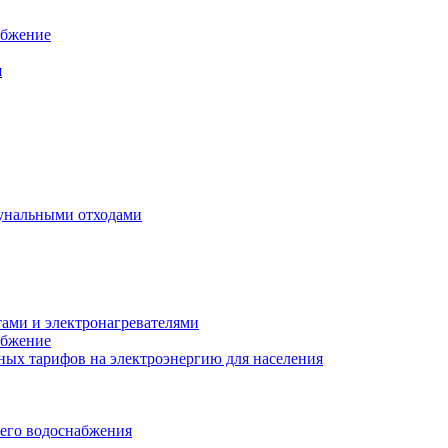
абжение
я
унальными отходами
тами и электронагревателями
абжение
ых тарифов на электроэнергию для населения
чего водоснабжения