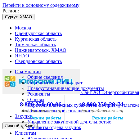
Перейти к основному содержимому
Регион:
Сургут, ХМАО
Москва
Оренбургская область
Курганская область
Тюменская область
Нижневартовск, ХМАО
ЯНАО
Свердловская область
О компании
Общие сведения
Исполнительный аппарат
Правоустанавливающие документы
Сайт АО «Энергосбытовая
Реквизиты
Отзывы
8 800 250-60-06
8 800 250-28-74
Перечень платежных субагентов по приему платеж
для физических лиц
Пользовательское соглашение
для юридических лиц
Закупки
Режим работы
Режим работы
Управление закупочной деятельностью
Личный кабинет
Контакты отдела закупок
Клиентам
Юридическим лицам