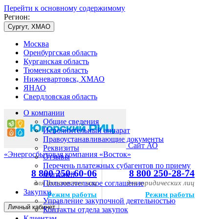
Перейти к основному содержимому
Регион:
Сургут, ХМАО
Москва
Оренбургская область
Курганская область
Тюменская область
Нижневартовск, ХМАО
ЯНАО
Свердловская область
О компании
Общие сведения
Исполнительный аппарат
Правоустанавливающие документы
Сайт АО
Реквизиты
«Энергосбытовая компания «Восток»
Отзывы
Перечень платежных субагентов по приему
8 800 250-60-06
8 800 250-28-74
платежей
для физических лиц
Пользовательское соглашение
для юридических лиц
Закупки
Режим работы
Режим работы
Управление закупочной деятельностью
Личный кабинет
Контакты отдела закупок
Клиентам