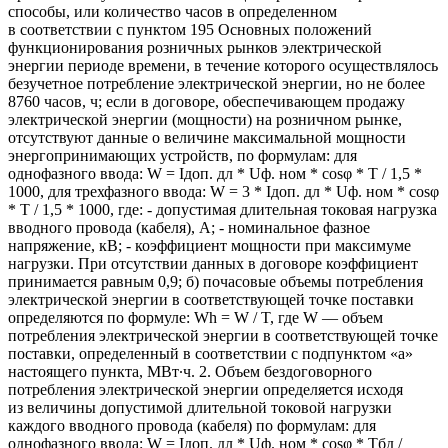
способы
,
или количество часов в определенном
в соответствии с пунктом 195 Основных положений
функционирования розничных рынков электрической
энергии периоде времени
,
в течение которого осуществлялось
безучетное потребление электрической энергии
,
но не более
8760 часов
,
ч; если в договоре
,
обеспечивающем продажу
электрической энергии
(
мощности) на розничном рынке
,
отсутствуют данные о величине максимальной мощности
энергопринимающих устройств
,
по формулам: для
однофазного ввода: W = Iдоп. дл * Uф. ном * cosφ * T / 1,5 *
1000
,
для трехфазного ввода: W = 3 * Iдоп. дл * Uф. ном * cosφ
* T / 1,5 * 1000
,
где: - допустимая длительная токовая нагрузка
вводного провода
(
кабеля), А; - номинальное фазное
напряжение
,
кВ; - коэффициент мощности при максимуме
нагрузки. При отсутствии данных в договоре коэффициент
принимается равным 0,9; б) почасовые объемы потребления
электрической энергии в соответствующей точке поставки
определяются по формуле: Wh = W / T
,
где W — объем
потребления электрической энергии в соответствующей точке
поставки
,
определенный в соответствии с подпунктом
«
а»
настоящего пункта
,
МВт∙ч. 2. Объем бездоговорного
потребления электрической энергии определяется исходя
из величины допустимой длительной токовой нагрузки
каждого вводного провода
(
кабеля) по формулам: для
однофазного ввода: W = Iдоп. дл * Uф. ном * cosφ * Tбд /