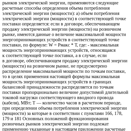
рынков электрической энергии
,
применяются следующие
расчетные способы определения объема потребления
электрической энергии
(
мощности): а) объем потребления
электрической энергии
(
мощности) в соответствующей точке
поставки определяется: если в договоре
,
обеспечивающем
продажу электрической энергии
(
мощности) на розничном
рынке
,
имеются данные о величине максимальной мощности
энергопринимающих устройств в соответствующей точке
поставки
,
по формуле: W = Pмакс * Т
,
где: - максимальная
мощность энергопринимающих устройств
,
относящаяся
к соответствующей точке поставки
,
а в случае
,
если
в договоре
,
обеспечивающем продажу электрической энергии
(
мощности) на розничном рынке
,
не предусмотрено
распределение максимальной мощности по точкам поставки
,
то в целях применения настоящей формулы максимальная
мощность энергопринимающих устройств в границах
балансовой принадлежности распределяется по точкам
поставки пропорционально величине допустимой длительной
токовой нагрузки соответствующего вводного провода
(
кабеля), МВт; Т — количество часов в расчетном периоде
,
при определении объема потребления электрической энергии
(
мощности) за которые в соответствии с пунктами 166
,
178
,
179 и 181 Основных положений функционирования
розничных рынков электрической энергии подлежат
применению указанные в настоящем приложении расчетные