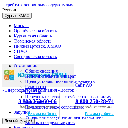
Перейти к основному содержимому
Регион:
Сургут, ХМАО
Москва
Оренбургская область
Курганская область
Тюменская область
Нижневартовск, ХМАО
ЯНАО
Свердловская область
О компании
Общие сведения
Исполнительный аппарат
Правоустанавливающие документы
Сайт АО
Реквизиты
«Энергосбытовая компания «Восток»
Отзывы
Перечень платежных субагентов по приему
8 800 250-60-06
8 800 250-28-74
платежей
для физических лиц
Пользовательское соглашение
для юридических лиц
Закупки
Режим работы
Режим работы
Управление закупочной деятельностью
Личный кабинет
Контакты отдела закупок
Клиентам