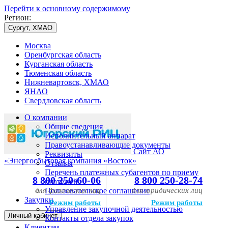
Перейти к основному содержимому
Регион:
Сургут, ХМАО
Москва
Оренбургская область
Курганская область
Тюменская область
Нижневартовск, ХМАО
ЯНАО
Свердловская область
О компании
Общие сведения
Исполнительный аппарат
Правоустанавливающие документы
Сайт АО
Реквизиты
«Энергосбытовая компания «Восток»
Отзывы
Перечень платежных субагентов по приему
8 800 250-60-06
8 800 250-28-74
платежей
для физических лиц
Пользовательское соглашение
для юридических лиц
Закупки
Режим работы
Режим работы
Управление закупочной деятельностью
Личный кабинет
Контакты отдела закупок
Клиентам