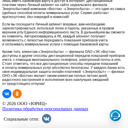
лишь иметь банковскую карту и доступ в Интернет. Дистанционные
платежи через Личный кабинет на сайте зауральского филиала
Энергосбытовой компании «Восток» -«Энергосбыта» — это один из самых
удобных способов оплаты коммунальных услуг. Сервис работает
круглосуточно, без очередей и комиссий!
Если вы посещаете Личный кабинет впервые, вам необходимо
зарегистрироваться, используя логин и пароль, указанные в правом
верхнем углу Единого информационного листа. В дальнейшем вы сможете
их поменять. Авторизовавшись в ЛК, каждый абонент получает
возможность с легкостью передавать показания приборов учета
и оплачивать коммунальные услуги с помощью банковской карты.
Кроме того, клиентам «Энергосбыта» — филиала
ОАО «ЭК «Восток»
доступны и другие способы дистанционной передачи показаний приборов
учета: с помощью многоканального телефона, электронной почты и
sms
.
Стоит отметить, что все дистанционные способы передачи показаний
и оплаты коммунальных услуг абсолютно безопасны. У каждого банка есть
своя индивидуальная защита
онлайн-платежей
. «Энергосбыт» — филиал
ОАО «ЭК «Восток»
желает своим клиентам теплых летних дней,
радостного настроения и исполнения всех наилучших ожиданий
от предстоящего отпуска!
© 2026 ООО «ЮРИЦ»
Политика обработки персональных данных
Социальные сети: