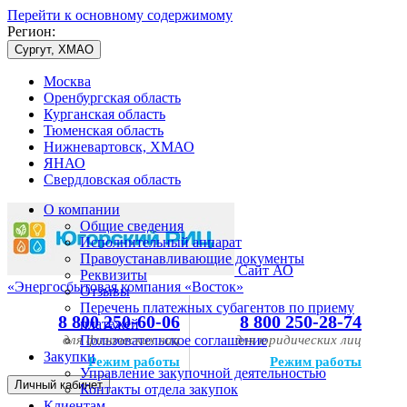
Перейти к основному содержимому
Регион:
Сургут, ХМАО
Москва
Оренбургская область
Курганская область
Тюменская область
Нижневартовск, ХМАО
ЯНАО
Свердловская область
О компании
Общие сведения
Исполнительный аппарат
Правоустанавливающие документы
Сайт АО
Реквизиты
«Энергосбытовая компания «Восток»
Отзывы
Перечень платежных субагентов по приему
8 800 250-60-06
8 800 250-28-74
платежей
для физических лиц
Пользовательское соглашение
для юридических лиц
Закупки
Режим работы
Режим работы
Управление закупочной деятельностью
Личный кабинет
Контакты отдела закупок
Клиентам