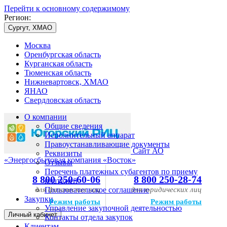
Перейти к основному содержимому
Регион:
Сургут, ХМАО
Москва
Оренбургская область
Курганская область
Тюменская область
Нижневартовск, ХМАО
ЯНАО
Свердловская область
О компании
Общие сведения
Исполнительный аппарат
Правоустанавливающие документы
Сайт АО
Реквизиты
«Энергосбытовая компания «Восток»
Отзывы
Перечень платежных субагентов по приему
8 800 250-60-06
8 800 250-28-74
платежей
для физических лиц
Пользовательское соглашение
для юридических лиц
Закупки
Режим работы
Режим работы
Управление закупочной деятельностью
Личный кабинет
Контакты отдела закупок
Клиентам