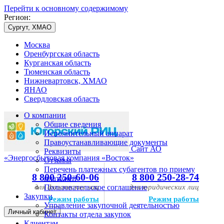
Перейти к основному содержимому
Регион:
Сургут, ХМАО
Москва
Оренбургская область
Курганская область
Тюменская область
Нижневартовск, ХМАО
ЯНАО
Свердловская область
О компании
Общие сведения
Исполнительный аппарат
Правоустанавливающие документы
Сайт АО
Реквизиты
«Энергосбытовая компания «Восток»
Отзывы
Перечень платежных субагентов по приему
8 800 250-60-06
8 800 250-28-74
платежей
для физических лиц
Пользовательское соглашение
для юридических лиц
Закупки
Режим работы
Режим работы
Управление закупочной деятельностью
Личный кабинет
Контакты отдела закупок
Клиентам