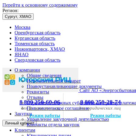
Перейти к основному содержимому
Регион:
Сургут, ХМАО
Москва
Оренбургская область
Курганская область
Тюменская область
Нижневартовск, ХМАО
ЯНАО
Свердловская область
О компании
Общие сведения
Исполнительный аппарат
Правоустанавливающие документы
Сайт АО «Энергосбытовая
Реквизиты
Отзывы
8 800 250-60-06
8 800 250-28-74
Перечень платежных субагентов по приему платеж
для физических лиц
Пользовательское соглашение
для юридических лиц
Закупки
Режим работы
Режим работы
Управление закупочной деятельностью
Личный кабинет
Контакты отдела закупок
Клиентам
Юридическим лицам