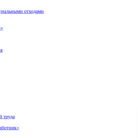
унальными отходами
н»
ия
й труда
аботник»