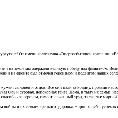
ургутяне! От имени коллектива «Энергосбытовой компании «Вос
жизни на земле мы одержали великую победу над фашизмом. Вели
ний на фронте был отмечен героизмом и подвигом наших солдат.
.
– мужей, сыновей и отцов. Все они пали за Родину, проявив нас
гучая Обь и суровая, непокорная тайга. Дома, в тылу их семьи, н
пасибо - за героизм, самоотверженный труд, за счастье мирной 
 войны и их семьям крепкого здоровья, мирного неба, успехов 