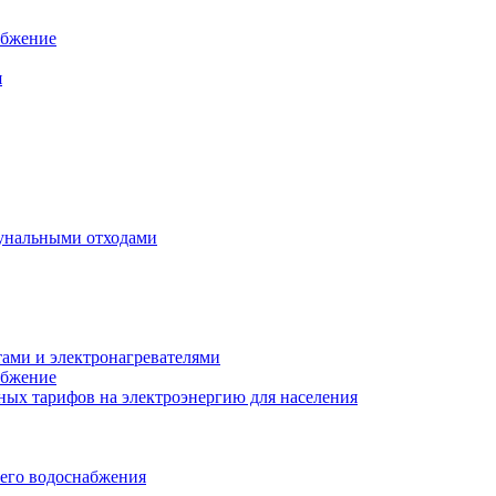
абжение
я
унальными отходами
тами и электронагревателями
абжение
ых тарифов на электроэнергию для населения
чего водоснабжения