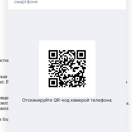
смартфоне
ток» поздравляю вас с великим праздником – 70-летием
кая Отечественная война по праву стала священной. Страна
 Величие этого праздника в его истории, величие страны - в
тоящий сибирский характер – отчаянную любовь к Родине,
Отсканируйте QR-код камерой телефона.
есмотря на боль потерь, вносили огромный вклад в фонд победы.
жизни и за радость созидательного труда!
и благополучия!