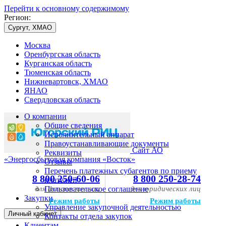
Перейти к основному содержимому
Регион:
Сургут, ХМАО
Москва
Оренбургская область
Курганская область
Тюменская область
Нижневартовск, ХМАО
ЯНАО
Свердловская область
О компании
Общие сведения
Исполнительный аппарат
Правоустанавливающие документы
Сайт АО
Реквизиты
«Энергосбытовая компания «Восток»
Отзывы
Перечень платежных субагентов по приему
8 800 250-60-06
8 800 250-28-74
платежей
для физических лиц
Пользовательское соглашение
для юридических лиц
Закупки
Режим работы
Режим работы
Управление закупочной деятельностью
Личный кабинет
Контакты отдела закупок
Клиентам