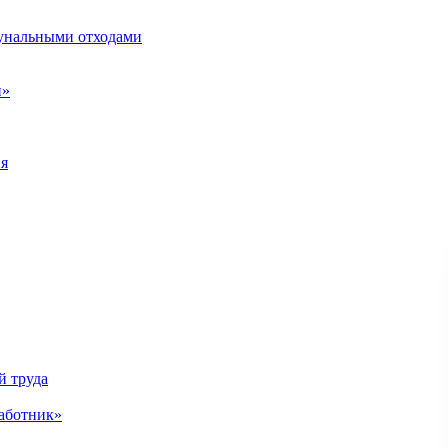
унальными отходами
н»
ия
й труда
аботник»