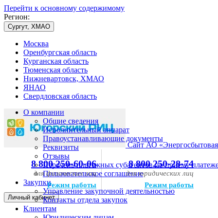
Перейти к основному содержимому
Регион:
Сургут, ХМАО
Москва
Оренбургская область
Курганская область
Тюменская область
Нижневартовск, ХМАО
ЯНАО
Свердловская область
О компании
Общие сведения
Исполнительный аппарат
Правоустанавливающие документы
Сайт АО «Энергосбытовая
Реквизиты
Отзывы
8 800 250-60-06
8 800 250-28-74
Перечень платежных субагентов по приему платеж
для физических лиц
Пользовательское соглашение
для юридических лиц
Закупки
Режим работы
Режим работы
Управление закупочной деятельностью
Личный кабинет
Контакты отдела закупок
Клиентам
Юридическим лицам