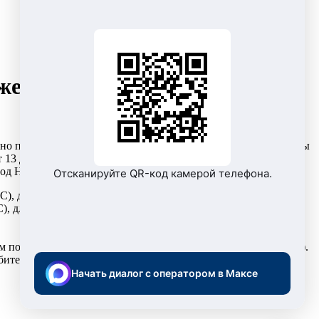
ение и водоотведение
еплено приказами Региональной службы по тарифам ХМАО-Югры
 13 декабря 2016 года №188-нп «Об установлении тарифов в
род Нижневартовск».
Отсканируйте QR-код камерой телефона.
С), для прочих потребителей – 53 рубля 83 копейки за куб. м
), для прочих потребителей – 34 рубля 02 копейки за куб. м
 потребителям – 54 рубля 89 копеек за куб. м (без учета НДС).
телей – 34 рубля 69 копеек за куб. м (без учета НДС).
Начать диалог с оператором в Максе