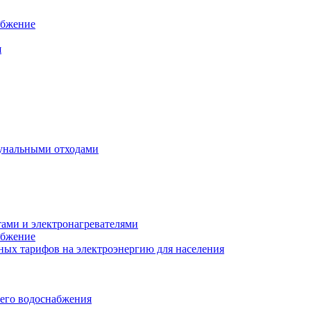
абжение
я
унальными отходами
тами и электронагревателями
абжение
ых тарифов на электроэнергию для населения
чего водоснабжения