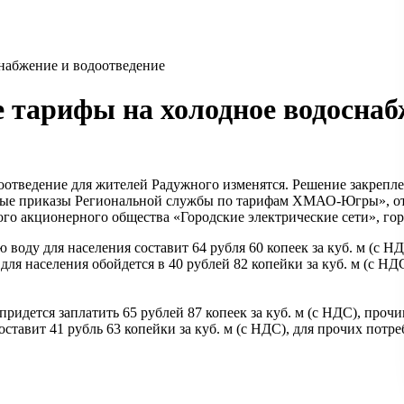
набжение и водоотведение
тарифы на холодное водоснабж
одоотведение для жителей Радужного изменятся. Решение закр
торые приказы Региональной службы по тарифам ХМАО-Югры», от
го акционерного общества «Городские электрические сети», го
воду для населения составит 64 рубля 60 копеек за куб. м (с НД
ля населения обойдется в 40 рублей 82 копейки за куб. м (с НДС
ридется заплатить 65 рублей 87 копеек за куб. м (с НДС), прочим
тавит 41 рубль 63 копейки за куб. м (с НДС), для прочих потреби