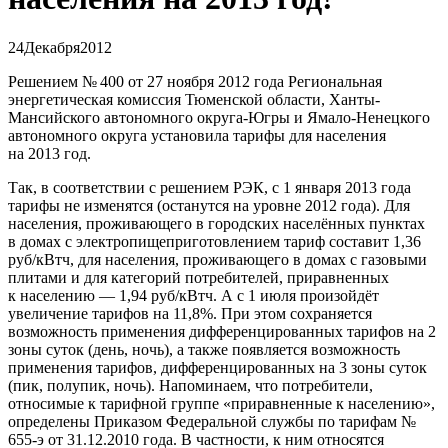
24
Декабря
2012
Решением № 400 от 27 ноября 2012 года Региональная
энергетическая комиссия Тюменской области, Ханты-
Мансийского автономного округа-Югры и Ямало-Ненецкого
автономного округа установила тарифы для населения
на 2013 год.
Так
,
в соответствии с решением РЭК
,
с 1 января 2013 года
тарифы не изменятся
(
останутся на уровне 2012 года). Для
населения
,
проживающего в городских населённых пунктах
в домах с электропищеприготовлением тариф составит 1,36
руб/кВтч
,
для населения
,
проживающего в домах с газовыми
плитами и для категорий потребителей
,
приравненных
к населению — 1,94 руб/кВтч. А с 1 июля произойдёт
увеличение тарифов на 11,8%. При этом сохраняется
возможность применения дифференцированных тарифов на 2
зоны суток
(
день
,
ночь), а также появляется возможность
применения тарифов
,
дифференцированных на 3 зоны суток
(
пик
,
полупик
,
ночь). Напоминаем
,
что потребители
,
относимые к тарифной группе
«
приравненные к населению»,
определены Приказом Федеральной службы по тарифам №
655-э
от 31.12.2010
года. В частности
,
к ним относятся