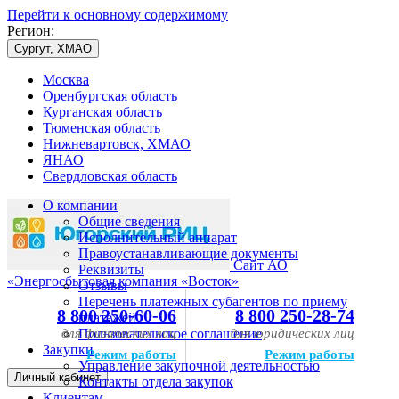
Перейти к основному содержимому
Регион:
Сургут, ХМАО
Москва
Оренбургская область
Курганская область
Тюменская область
Нижневартовск, ХМАО
ЯНАО
Свердловская область
О компании
Общие сведения
Исполнительный аппарат
Правоустанавливающие документы
Сайт АО
Реквизиты
«Энергосбытовая компания «Восток»
Отзывы
Перечень платежных субагентов по приему
8 800 250-60-06
8 800 250-28-74
платежей
для физических лиц
Пользовательское соглашение
для юридических лиц
Закупки
Режим работы
Режим работы
Управление закупочной деятельностью
Личный кабинет
Контакты отдела закупок
Клиентам