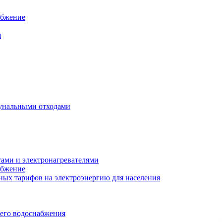
абжение
я
унальными отходами
тами и электронагревателями
абжение
ых тарифов на электроэнергию для населения
чего водоснабжения