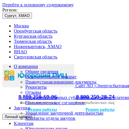
Перейти к основному содержимому
Регион:
Сургут, ХМАО
Москва
Оренбургская область
Курганская область
Тюменская область
Нижневартовск, ХМАО
ЯНАО
Свердловская область
О компании
Общие сведения
Исполнительный аппарат
Правоустанавливающие документы
Сайт АО «Энергосбытовая
Реквизиты
Отзывы
8 800 250-60-06
8 800 250-28-74
Перечень платежных субагентов по приему платеж
для физических лиц
Пользовательское соглашение
для юридических лиц
Закупки
Режим работы
Режим работы
Управление закупочной деятельностью
Личный кабинет
Контакты отдела закупок
Клиентам
Юридическим лицам