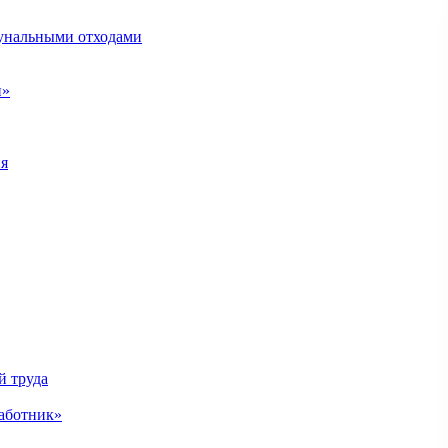
унальными отходами
н»
ия
й труда
аботник»