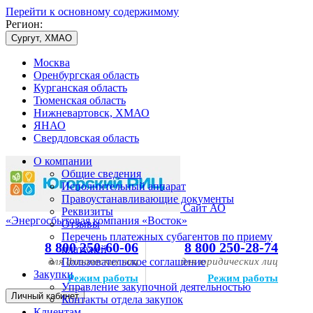
Перейти к основному содержимому
Регион:
Сургут, ХМАО
Москва
Оренбургская область
Курганская область
Тюменская область
Нижневартовск, ХМАО
ЯНАО
Свердловская область
О компании
Общие сведения
Исполнительный аппарат
Правоустанавливающие документы
Сайт АО
Реквизиты
«Энергосбытовая компания «Восток»
Отзывы
Перечень платежных субагентов по приему
8 800 250-60-06
8 800 250-28-74
платежей
для физических лиц
Пользовательское соглашение
для юридических лиц
Закупки
Режим работы
Режим работы
Управление закупочной деятельностью
Личный кабинет
Контакты отдела закупок
Клиентам