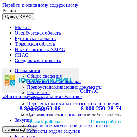
Перейти к основному содержимому
Регион:
Сургут, ХМАО
Москва
Оренбургская область
Курганская область
Тюменская область
Нижневартовск, ХМАО
ЯНАО
Свердловская область
О компании
Общие сведения
Исполнительный аппарат
Правоустанавливающие документы
Сайт АО
Реквизиты
«Энергосбытовая компания «Восток»
Отзывы
Перечень платежных субагентов по приему
8 800 250-60-06
8 800 250-28-74
платежей
для физических лиц
Пользовательское соглашение
для юридических лиц
Закупки
Режим работы
Режим работы
Управление закупочной деятельностью
Личный кабинет
Контакты отдела закупок
Клиентам