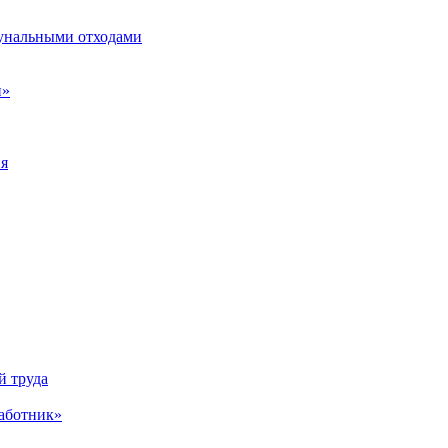
унальными отходами
н»
ия
й труда
аботник»