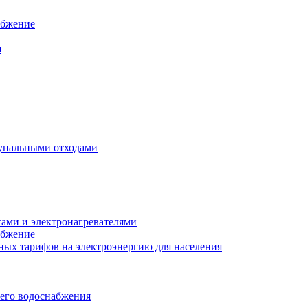
абжение
я
унальными отходами
тами и электронагревателями
абжение
ых тарифов на электроэнергию для населения
чего водоснабжения