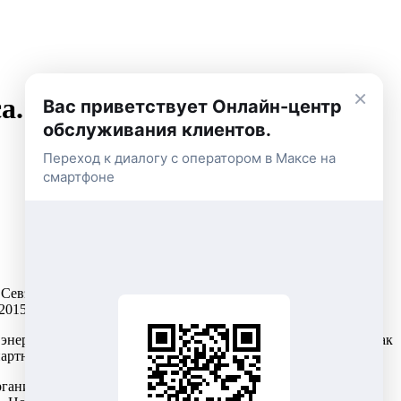
×
са. Победители получили
Вас приветствует Онлайн-центр
обслуживания клиентов.
Переход к диалогу с оператором в Максе на
смартфоне
 Севэнко из числа юридических лиц. Главное условие для
2015 года.
энергетическая компания» Александр Урюпин. — Севэнко, как
 партнеры работают по таким же принципам».
организации бюджетной и социальной сферы» победа