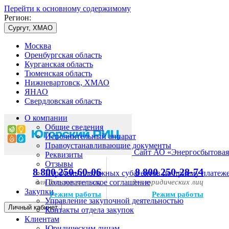
Перейти к основному содержимому
Регион:
Сургут, ХМАО
Москва
Оренбургская область
Курганская область
Тюменская область
Нижневартовск, ХМАО
ЯНАО
Свердловская область
О компании
Общие сведения
Исполнительный аппарат
Правоустанавливающие документы
Сайт АО «Энергосбытовая
Реквизиты
Отзывы
8 800 250-60-06
8 800 250-28-74
Перечень платежных субагентов по приему платеж
для физических лиц
Пользовательское соглашение
для юридических лиц
Закупки
Режим работы
Режим работы
Управление закупочной деятельностью
Личный кабинет
Контакты отдела закупок
Клиентам
Юридическим лицам