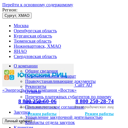
Перейти к основному содержимому
Регион:
Сургут, ХМАО
Москва
Оренбургская область
Курганская область
Тюменская область
Нижневартовск, ХМАО
ЯНАО
Свердловская область
О компании
Общие сведения
Исполнительный аппарат
Правоустанавливающие документы
Сайт АО
Реквизиты
«Энергосбытовая компания «Восток»
Отзывы
Перечень платежных субагентов по приему
8 800 250-60-06
8 800 250-28-74
платежей
для физических лиц
Пользовательское соглашение
для юридических лиц
Закупки
Режим работы
Режим работы
Управление закупочной деятельностью
Личный кабинет
Контакты отдела закупок
Клиентам