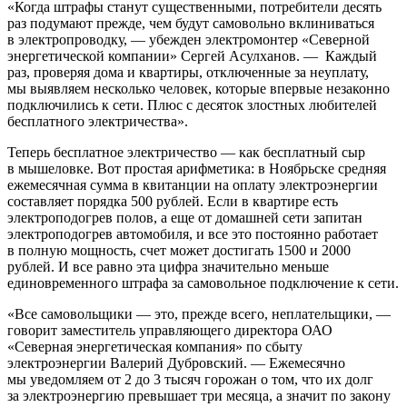
«Когда штрафы станут существенными, потребители десять
раз подумают прежде, чем будут самовольно вклиниваться
в электропроводку, — убежден электромонтер «Северной
энергетической компании» Сергей Асулханов. — Каждый
раз, проверяя дома и квартиры, отключенные за неуплату,
мы выявляем несколько человек, которые впервые незаконно
подключились к сети. Плюс с десяток злостных любителей
бесплатного электричества».
Теперь бесплатное электричество — как бесплатный сыр
в мышеловке. Вот простая арифметика: в Ноябрьске средняя
ежемесячная сумма в квитанции на оплату электроэнергии
составляет порядка 500 рублей. Если в квартире есть
электроподогрев полов, а еще от домашней сети запитан
электроподогрев автомобиля, и все это постоянно работает
в полную мощность, счет может достигать 1500 и 2000
рублей. И все равно эта цифра значительно меньше
единовременного штрафа за самовольное подключение к сети.
«Все самовольщики — это, прежде всего, неплательщики, —
говорит заместитель управляющего директора ОАО
«Северная энергетическая компания» по сбыту
электроэнергии Валерий Дубровский. — Ежемесячно
мы уведомляем от 2 до 3 тысяч горожан о том, что их долг
за электроэнергию превышает три месяца, а значит по закону