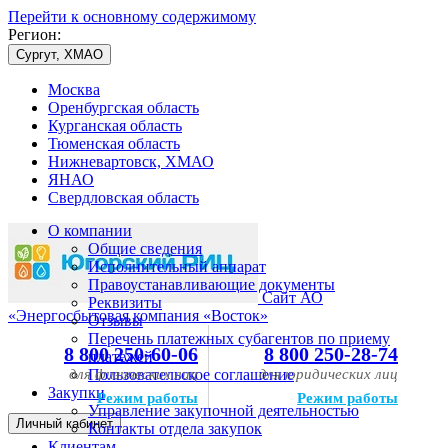
Перейти к основному содержимому
Регион:
Сургут, ХМАО
Москва
Оренбургская область
Курганская область
Тюменская область
Нижневартовск, ХМАО
ЯНАО
Свердловская область
О компании
Общие сведения
Исполнительный аппарат
Правоустанавливающие документы
Сайт АО
Реквизиты
«Энергосбытовая компания «Восток»
Отзывы
Перечень платежных субагентов по приему
8 800 250-60-06
8 800 250-28-74
платежей
для физических лиц
Пользовательское соглашение
для юридических лиц
Закупки
Режим работы
Режим работы
Управление закупочной деятельностью
Личный кабинет
Контакты отдела закупок
Клиентам