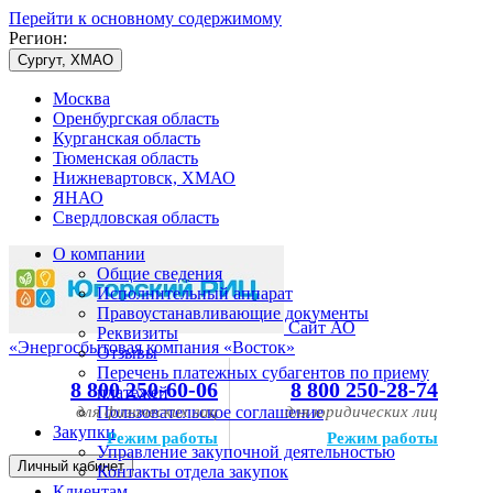
Перейти к основному содержимому
Регион:
Сургут, ХМАО
Москва
Оренбургская область
Курганская область
Тюменская область
Нижневартовск, ХМАО
ЯНАО
Свердловская область
О компании
Общие сведения
Исполнительный аппарат
Правоустанавливающие документы
Сайт АО
Реквизиты
«Энергосбытовая компания «Восток»
Отзывы
Перечень платежных субагентов по приему
8 800 250-60-06
8 800 250-28-74
платежей
для физических лиц
Пользовательское соглашение
для юридических лиц
Закупки
Режим работы
Режим работы
Управление закупочной деятельностью
Личный кабинет
Контакты отдела закупок
Клиентам