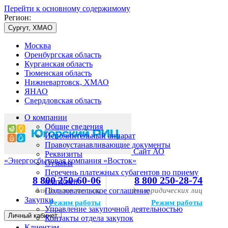
Перейти к основному содержимому
Регион:
Сургут, ХМАО
Москва
Оренбургская область
Курганская область
Тюменская область
Нижневартовск, ХМАО
ЯНАО
Свердловская область
О компании
Общие сведения
Исполнительный аппарат
Правоустанавливающие документы
Сайт АО
Реквизиты
«Энергосбытовая компания «Восток»
Отзывы
Перечень платежных субагентов по приему
8 800 250-60-06
8 800 250-28-74
платежей
для физических лиц
Пользовательское соглашение
для юридических лиц
Закупки
Режим работы
Режим работы
Управление закупочной деятельностью
Личный кабинет
Контакты отдела закупок
Клиентам