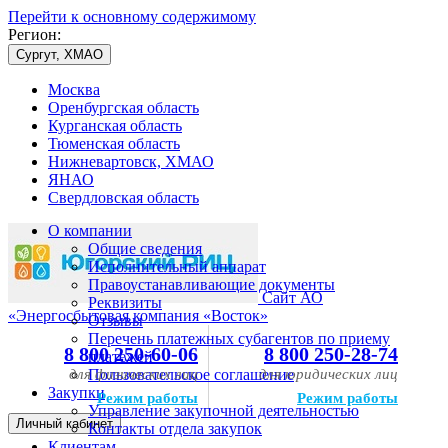
Перейти к основному содержимому
Регион:
Сургут, ХМАО
Москва
Оренбургская область
Курганская область
Тюменская область
Нижневартовск, ХМАО
ЯНАО
Свердловская область
О компании
Общие сведения
Исполнительный аппарат
Правоустанавливающие документы
Сайт АО
Реквизиты
«Энергосбытовая компания «Восток»
Отзывы
Перечень платежных субагентов по приему
8 800 250-60-06
8 800 250-28-74
платежей
для физических лиц
Пользовательское соглашение
для юридических лиц
Закупки
Режим работы
Режим работы
Управление закупочной деятельностью
Личный кабинет
Контакты отдела закупок
Клиентам