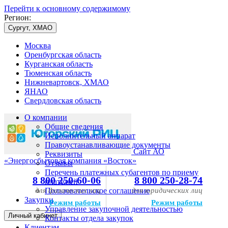
Перейти к основному содержимому
Регион:
Сургут, ХМАО
Москва
Оренбургская область
Курганская область
Тюменская область
Нижневартовск, ХМАО
ЯНАО
Свердловская область
О компании
Общие сведения
Исполнительный аппарат
Правоустанавливающие документы
Сайт АО
Реквизиты
«Энергосбытовая компания «Восток»
Отзывы
Перечень платежных субагентов по приему
8 800 250-60-06
8 800 250-28-74
платежей
для физических лиц
Пользовательское соглашение
для юридических лиц
Закупки
Режим работы
Режим работы
Управление закупочной деятельностью
Личный кабинет
Контакты отдела закупок
Клиентам