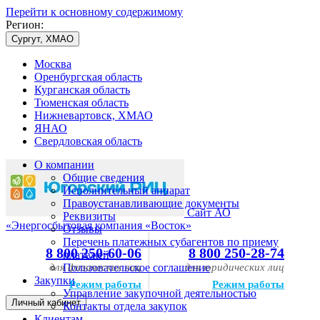
Перейти к основному содержимому
Регион:
Сургут, ХМАО
Москва
Оренбургская область
Курганская область
Тюменская область
Нижневартовск, ХМАО
ЯНАО
Свердловская область
О компании
Общие сведения
Исполнительный аппарат
Правоустанавливающие документы
Сайт АО
Реквизиты
«Энергосбытовая компания «Восток»
Отзывы
Перечень платежных субагентов по приему
8 800 250-60-06
8 800 250-28-74
платежей
для физических лиц
Пользовательское соглашение
для юридических лиц
Закупки
Режим работы
Режим работы
Управление закупочной деятельностью
Личный кабинет
Контакты отдела закупок
Клиентам