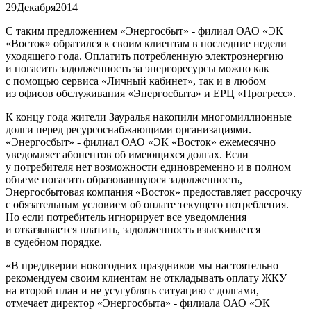
29
Декабря
2014
С таким предложением «Энергосбыт» - филиал ОАО «ЭК
«Восток» обратился к своим клиентам в последние недели
уходящего года. Оплатить потребленную электроэнергию
и погасить задолженность за энергоресурсы можно как
с помощью сервиса «Личный кабинет», так и в любом
из офисов обслуживания «Энергосбыта» и ЕРЦ «Прогресс».
К концу года жители Зауралья накопили многомиллионные
долги перед ресурсоснабжающими организациями.
«Энергосбыт» - филиал ОАО «ЭК «Восток» ежемесячно
уведомляет абонентов об имеющихся долгах. Если
у потребителя нет возможности единовременно и в полном
объеме погасить образовавшуюся задолженность,
Энергосбытовая компания «Восток» предоставляет рассрочку
с обязательным условием об оплате текущего потребления.
Но если потребитель игнорирует все уведомления
и отказывается платить, задолженность взыскивается
в судебном порядке.
«В преддверии новогодних праздников мы настоятельно
рекомендуем своим клиентам не откладывать оплату ЖКУ
на второй план и не усугублять ситуацию с долгами, —
отмечает директор «Энергосбыта» - филиала ОАО «ЭК