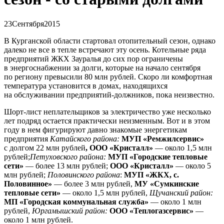
23
Сентября
2015
В Курганской области стартовал отопительный сезон, однако
далеко не все в тепле встречают эту осень. Котельные ряда
предприятий ЖКХ Зауралья до сих пор ограничены
в энергоснабжении за долги, которые на начало сентября
по региону превысили 80 млн рублей. Скоро ли комфортная
температура установится в домах, находящихся
на обслуживании предприятий-должников, пока неизвестно.
Шорт-лист неплательщиков за электричество уже несколько
лет подряд остается практически неизменным. Вот и в этом
году в нем фигурируют давно знакомые энергетикам
предприятия
Катайского района:
МУП «Ремжилсервис»
с долгом 22 млн рублей
,
ООО «Кристалл»
— около 1,5 млн
рублей;
Петуховского района:
МУП «Городские тепловые
сети»
— более 13 млн рублей;
ООО «Кристалл»
— около 5
млн рублей;
Половинского района
:
МУП «ЖКХ, с.
Половинное»
— более 3 млн рублей,
МУ «Сумкинские
тепловые сети»
— около 1,5 млн рублей,
Щучанский район:
МП «Городская коммунальная служба»
— около 1 млн
рублей,
Юргамышский район:
ООО «Теплогазсервис»
—
около 1 млн рублей.