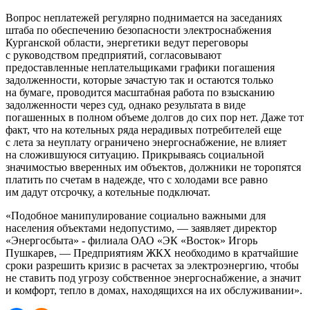
Вопрос неплатежей регулярно поднимается на заседаниях
штаба по обеспечению безопасности электроснабжения
Курганской области, энергетики ведут переговоры
с руководством предприятий, согласовывают
предоставленные неплательщиками графики погашения
задолженности, которые зачастую так и остаются только
на бумаге, проводится масштабная работа по взысканию
задолженности через суд, однако результата в виде
погашенных в полном объеме долгов до сих пор нет. Даже тот
факт, что на котельных ряда нерадивых потребителей еще
с лета за неуплату ограничено энергоснабжение, не влияет
на сложившуюся ситуацию. Прикрываясь социальной
значимостью вверенных им объектов, должники не торопятся
платить по счетам в надежде, что с холодами все равно
им дадут отсрочку, а котельные подключат.
«Подобное манипулирование социально важными для
населения объектами недопустимо, — заявляет директор
«Энергосбыта» - филиала ОАО «ЭК «Восток» Игорь
Пушкарев, — Предприятиям ЖКХ необходимо в кратчайшие
сроки разрешить кризис в расчетах за электроэнергию, чтобы
не ставить под угрозу собственное энергоснабжение, а значит
и комфорт, тепло в домах, находящихся на их обслуживании».