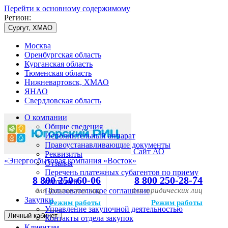
Перейти к основному содержимому
Регион:
Сургут, ХМАО
Москва
Оренбургская область
Курганская область
Тюменская область
Нижневартовск, ХМАО
ЯНАО
Свердловская область
О компании
Общие сведения
Исполнительный аппарат
Правоустанавливающие документы
Сайт АО
Реквизиты
«Энергосбытовая компания «Восток»
Отзывы
Перечень платежных субагентов по приему
8 800 250-60-06
8 800 250-28-74
платежей
для физических лиц
Пользовательское соглашение
для юридических лиц
Закупки
Режим работы
Режим работы
Управление закупочной деятельностью
Личный кабинет
Контакты отдела закупок
Клиентам