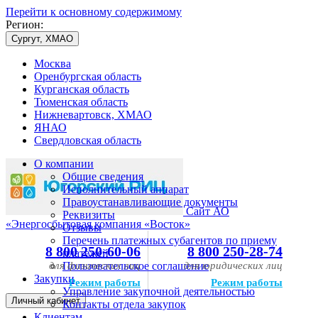
Перейти к основному содержимому
Регион:
Сургут, ХМАО
Москва
Оренбургская область
Курганская область
Тюменская область
Нижневартовск, ХМАО
ЯНАО
Свердловская область
О компании
Общие сведения
Исполнительный аппарат
Правоустанавливающие документы
Сайт АО
Реквизиты
«Энергосбытовая компания «Восток»
Отзывы
Перечень платежных субагентов по приему
8 800 250-60-06
8 800 250-28-74
платежей
для физических лиц
Пользовательское соглашение
для юридических лиц
Закупки
Режим работы
Режим работы
Управление закупочной деятельностью
Личный кабинет
Контакты отдела закупок
Клиентам