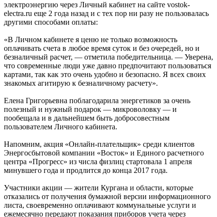
электроэнергию через Личный кабинет на сайте vostok-
electra.ru еще 2 года назад и с тех пор ни разу не пользовалась
другими способами оплаты:
«В Личном кабинете я ценю не только возможность
оплачивать счета в любое время суток и без очередей, но и
безналичный расчет, — отметила победительница. — Уверена,
что современные люди уже давно предпочитают пользоваться
картами, так как это очень удобно и безопасно. Я всех своих
знакомых агитирую к безналичному расчету».
Елена Григорьевна поблагодарила энергетиков за очень
полезный и нужный подарок — микроволовку — и
пообещала и в дальнейшем быть добросовестным
пользователем Личного кабинета.
Напомним, акция «Онлайн-плательщик» среди клиентов
Энергосбытовой компании «Восток» и Единого расчетного
центра «Прогресс» из числа физлиц стартовала 1 апреля
минувшего года и продлится до конца 2017 года.
Участники акции — жители Кургана и области, которые
отказались от получения бумажной версии информационного
листа, своевременно оплачивают коммунальные услуги и
ежемесячно передают показания приборов учета через