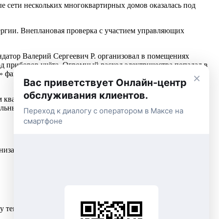
ые сети нескольких многоквартирных домов оказалась под
ергии. Внеплановая проверка с участием управляющих
рендатор Валерий Сергеевич Р. организовал в помещениях
д приборов учёта. Огромный расход электричества попадал в
фактически обкрадывал всех жильцов дома, заставляя их
×
Вас приветствует Онлайн-центр
обслуживания клиентов.
кам квартир предъявлены штрафные санкции: каждому из них
ьным оказался бизнес с учётом этих расходов, энергетики
Переход к диалогу с оператором в Максе на
смартфоне
низации заключён договор. С майнера они будут взыскивать
у тем, сколько ресурса поступило в дом по общедомовому