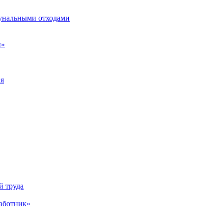
унальными отходами
н»
ия
й труда
аботник»