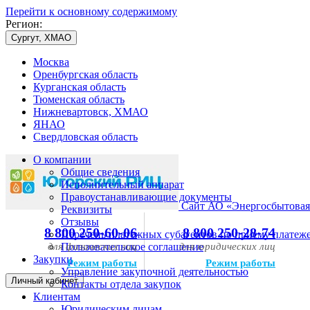
Перейти к основному содержимому
Регион:
Сургут, ХМАО
Москва
Оренбургская область
Курганская область
Тюменская область
Нижневартовск, ХМАО
ЯНАО
Свердловская область
О компании
Общие сведения
Исполнительный аппарат
Правоустанавливающие документы
Сайт АО «Энергосбытовая
Реквизиты
Отзывы
8 800 250-60-06
8 800 250-28-74
Перечень платежных субагентов по приему платеж
для физических лиц
Пользовательское соглашение
для юридических лиц
Закупки
Режим работы
Режим работы
Управление закупочной деятельностью
Личный кабинет
Контакты отдела закупок
Клиентам
Юридическим лицам