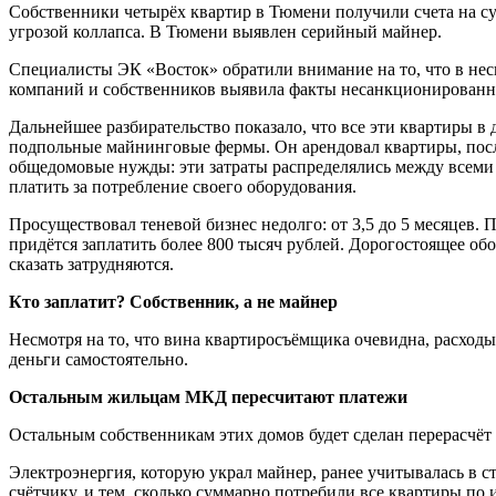
Собственники четырёх квартир в Тюмени получили счета на су
угрозой коллапса. В Тюмени выявлен серийный майнер.
Специалисты ЭК «Восток» обратили внимание на то, что в нес
компаний и собственников выявила факты несанкционированно
Дальнейшее разбирательство показало, что все эти квартиры в 
подпольные майнинговые фермы. Он арендовал квартиры, после
общедомовые нужды: эти затраты распределялись между всеми
платить за потребление своего оборудования.
Просуществовал теневой бизнес недолго: от 3,5 до 5 месяцев
придётся заплатить более 800 тысяч рублей. Дорогостоящее об
сказать затрудняются.
Кто заплатит? Собственник, а не майнер
Несмотря на то, что вина квартиросъёмщика очевидна, расход
деньги самостоятельно.
Остальным жильцам МКД пересчитают платежи
Остальным собственникам этих домов будет сделан перерасчё
Электроэнергия, которую украл майнер, ранее учитывалась в 
счётчику, и тем, сколько суммарно потребили все квартиры по