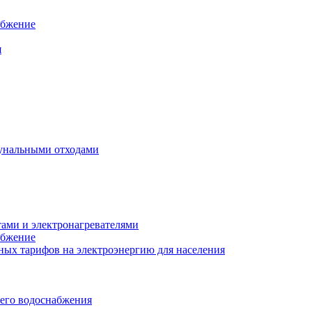
абжение
я
унальными отходами
тами и электронагревателями
абжение
ых тарифов на электроэнергию для населения
чего водоснабжения