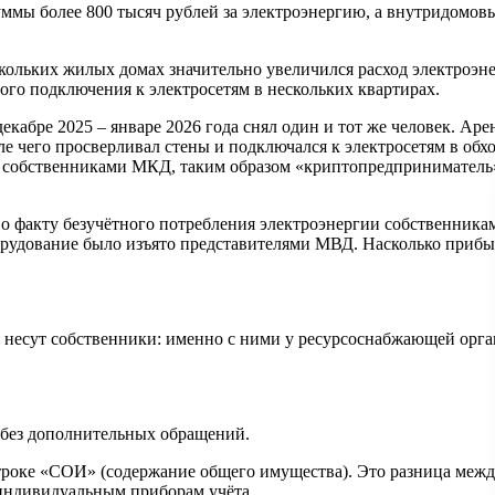
ммы более 800 тысяч рублей за электроэнергию, а внутридомов
кольких жилых домах значительно увеличился расход электроэн
го подключения к электросетям в нескольких квартирах.
декабре 2025 – январе 2026 года снял один и тот же человек. А
 чего просверливал стены и подключался к электросетям в обхо
 собственниками МКД, таким образом «криптопредприниматель» 
. По факту безучётного потребления электроэнергии собственни
орудование было изъято представителями МВД. Насколько прибыл
ы несут собственники: именно с ними у ресурсоснабжающей орга
т без дополнительных обращений.
строке «СОИ» (содержание общего имущества). Это разница межд
 индивидуальным приборам учёта.