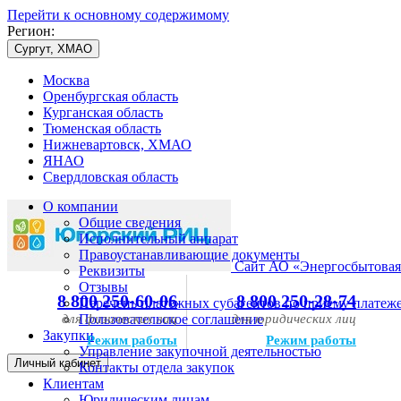
Перейти к основному содержимому
Регион:
Сургут, ХМАО
Москва
Оренбургская область
Курганская область
Тюменская область
Нижневартовск, ХМАО
ЯНАО
Свердловская область
О компании
Общие сведения
Исполнительный аппарат
Правоустанавливающие документы
Сайт АО «Энергосбытовая
Реквизиты
Отзывы
8 800 250-60-06
8 800 250-28-74
Перечень платежных субагентов по приему платеж
для физических лиц
Пользовательское соглашение
для юридических лиц
Закупки
Режим работы
Режим работы
Управление закупочной деятельностью
Личный кабинет
Контакты отдела закупок
Клиентам
Юридическим лицам