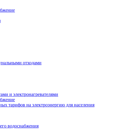
абжение
я
унальными отходами
тами и электронагревателями
абжение
ых тарифов на электроэнергию для населения
чего водоснабжения