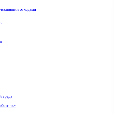
унальными отходами
н»
ия
й труда
аботник»