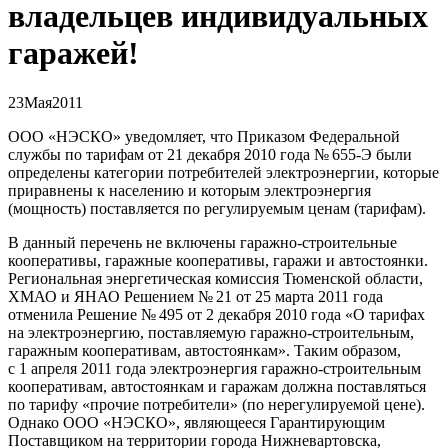
владельцев индивидуальных
гаражей!
23
Мая
2011
ООО «НЭСКО» уведомляет, что Приказом Федеральной
службы по тарифам от 21 декабря 2010 года № 655-Э были
определены категории потребителей электроэнергии, которые
приравнены к населению и которым электроэнергия
(мощность) поставляется по регулируемым ценам (тарифам).
В данный перечень не включены гаражно-строительные
кооперативы
,
гаражные кооперативы
,
гаражи и автостоянки.
Региональная энергетическая комиссия Тюменской области
,
ХМАО и ЯНАО Решением № 21 от 25 марта 2011 года
отменила Решение № 495 от 2 декабря 2010 года
«
О тарифах
на электроэнергию
,
поставляемую гаражно-строительным
,
гаражным кооперативам
,
автостоянкам». Таким образом
,
с 1 апреля 2011 года электроэнергия гаражно-строительным
кооперативам
,
автостоянкам и гаражам должна поставляться
по тарифу
«
прочие потребители»
(
по нерегулируемой цене).
Однако ООО
«
НЭСКО», являющееся Гарантирующим
Поставщиком на территории города Нижневартовска
,