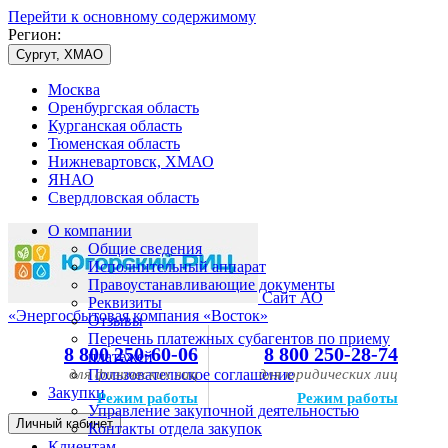
Перейти к основному содержимому
Регион:
Сургут, ХМАО
Москва
Оренбургская область
Курганская область
Тюменская область
Нижневартовск, ХМАО
ЯНАО
Свердловская область
О компании
Общие сведения
Исполнительный аппарат
Правоустанавливающие документы
Сайт АО
Реквизиты
«Энергосбытовая компания «Восток»
Отзывы
Перечень платежных субагентов по приему
8 800 250-60-06
8 800 250-28-74
платежей
для физических лиц
Пользовательское соглашение
для юридических лиц
Закупки
Режим работы
Режим работы
Управление закупочной деятельностью
Личный кабинет
Контакты отдела закупок
Клиентам