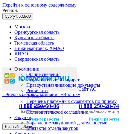
Перейти к основному содержимому
Регион:
Сургут, ХМАО
Москва
Оренбургская область
Курганская область
Тюменская область
Нижневартовск, ХМАО
ЯНАО
Свердловская область
О компании
Общие сведения
Исполнительный аппарат
Правоустанавливающие документы
Сайт АО
Реквизиты
«Энергосбытовая компания «Восток»
Отзывы
Перечень платежных субагентов по приему
8 800 250-60-06
8 800 250-28-74
платежей
для физических лиц
Пользовательское соглашение
для юридических лиц
Закупки
Режим работы
Режим работы
Управление закупочной деятельностью
Личный кабинет
Контакты отдела закупок
Клиентам