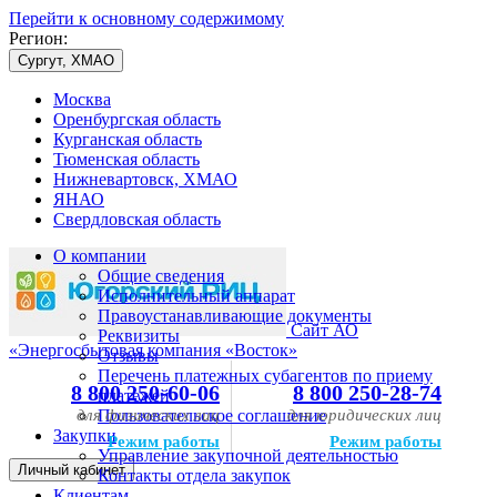
Перейти к основному содержимому
Регион:
Сургут, ХМАО
Москва
Оренбургская область
Курганская область
Тюменская область
Нижневартовск, ХМАО
ЯНАО
Свердловская область
О компании
Общие сведения
Исполнительный аппарат
Правоустанавливающие документы
Сайт АО
Реквизиты
«Энергосбытовая компания «Восток»
Отзывы
Перечень платежных субагентов по приему
8 800 250-60-06
8 800 250-28-74
платежей
для физических лиц
Пользовательское соглашение
для юридических лиц
Закупки
Режим работы
Режим работы
Управление закупочной деятельностью
Личный кабинет
Контакты отдела закупок
Клиентам