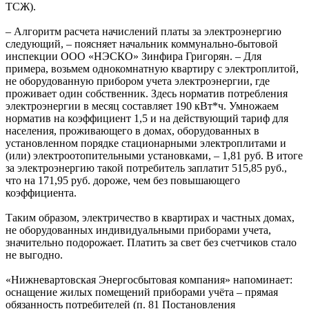
ТСЖ).
– Алгоритм расчета начислений платы за электроэнергию
следующий, – поясняет начальник коммунально-бытовой
инспекции ООО «НЭСКО» Зинфира Григорян. – Для
примера, возьмем однокомнатную квартиру с электроплитой,
не оборудованную прибором учета электроэнергии, где
проживает один собственник. Здесь норматив потребления
электроэнергии в месяц составляет 190 кВт*ч. Умножаем
норматив на коэффициент 1,5 и на действующий тариф для
населения, проживающего в домах, оборудованных в
установленном порядке стационарными электроплитами и
(или) электроотопительными установками, – 1,81 руб. В итоге
за электроэнергию такой потребитель заплатит 515,85 руб.,
что на 171,95 руб. дороже, чем без повышающего
коэффициента.
Таким образом, электричество в квартирах и частных домах,
не оборудованных индивидуальными приборами учета,
значительно подорожает. Платить за свет без счетчиков стало
не выгодно.
«Нижневартовская Энергосбытовая компания» напоминает:
оснащение жилых помещений приборами учёта – прямая
обязанность потребителей (п. 81 Постановления