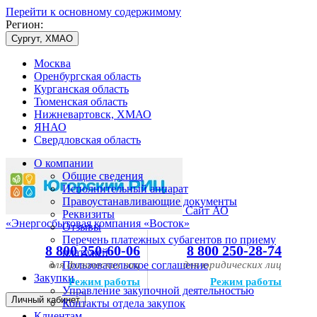
Перейти к основному содержимому
Регион:
Сургут, ХМАО
Москва
Оренбургская область
Курганская область
Тюменская область
Нижневартовск, ХМАО
ЯНАО
Свердловская область
О компании
Общие сведения
Исполнительный аппарат
Правоустанавливающие документы
Сайт АО
Реквизиты
«Энергосбытовая компания «Восток»
Отзывы
Перечень платежных субагентов по приему
8 800 250-60-06
8 800 250-28-74
платежей
для физических лиц
Пользовательское соглашение
для юридических лиц
Закупки
Режим работы
Режим работы
Управление закупочной деятельностью
Личный кабинет
Контакты отдела закупок
Клиентам