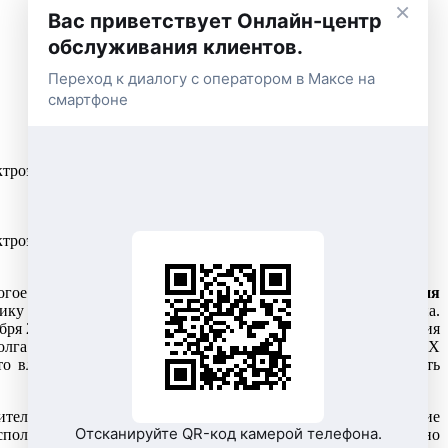
×
Вас приветствует Онлайн-центр
обслуживания клиентов.
Переход к диалогу с оператором в Максе на
смартфоне
ктроэнергию перед ОАО «ЭК «Восток» составляет более 13
ктроэнергию перед ОАО «ЭК «Восток» составляет более 13
гое другое, - комментирует
директор Южного управления
 ведется с прошлого года. Часть задолженности погашена.
бря 2014 года. Поэтому долг предприятия растет. В помещения
олга перед энергетиками руководство Заводоуковского ЖКХ
то влечет за собой расходы, превышающие в разы стоимость
ительные документы переданы на принудительное взыскание
Отсканируйте QR-код камерой телефона.
исполнительном производстве» имущество, на которое обращено