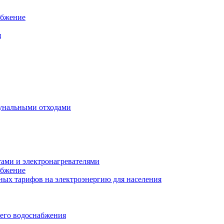
абжение
я
унальными отходами
тами и электронагревателями
абжение
ых тарифов на электроэнергию для населения
чего водоснабжения