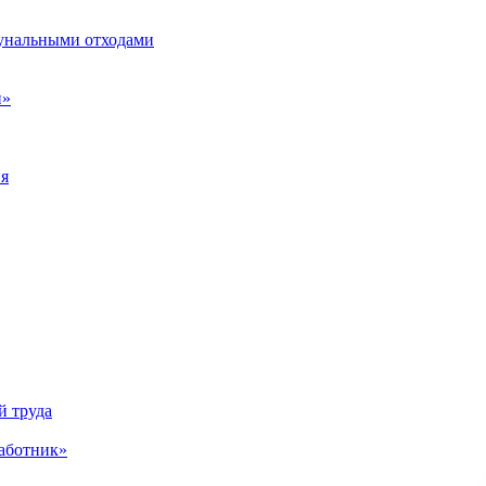
унальными отходами
н»
ия
й труда
аботник»