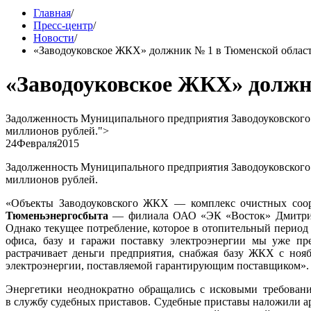
Главная
/
Пресс-центр
/
Новости
/
«Заводоуковское ЖКХ» должник № 1 в Тюменской облас
«Заводоуковское ЖКХ» должн
Задолженность Муниципального предприятия Заводоуковского 
миллионов рублей.">
24
Февраля
2015
Задолженность Муниципального предприятия Заводоуковского 
миллионов рублей.
«Объекты Заводоуковского ЖКХ — комплекс очистных соору
Тюменьэнергосбыта
— филиала ОАО «ЭК «Восток» Дмитрий Г
Однако текущее потребление, которое в отопительный период 
офиса, базу и гаражи поставку электроэнергии мы уже пр
растрачивает деньги предприятия, снабжая базу ЖКХ с ноя
электроэнергии, поставляемой гарантирующим поставщиком».
Энергетики неоднократно обращались с исковыми требовани
в службу судебных приставов. Судебные приставы наложили ар