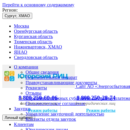
Перейти к основному содержимому
Регион:
Сургут, ХМАО
Москва
Оренбургская область
Курганская область
Тюменская область
Нижневартовск, ХМАО
ЯНАО
Свердловская область
О компании
Общие сведения
Исполнительный аппарат
Правоустанавливающие документы
Сайт АО «Энергосбытовая
Реквизиты
Отзывы
8 800 250-60-06
8 800 250-28-74
Перечень платежных субагентов по приему платеж
для физических лиц
Пользовательское соглашение
для юридических лиц
Закупки
Режим работы
Режим работы
Управление закупочной деятельностью
Личный кабинет
Контакты отдела закупок
Клиентам
Юридическим лицам